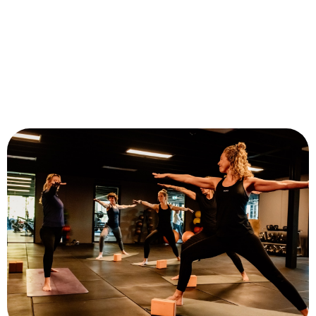
Heb je het gevoel dat je leven uit balans is? Personal
Fitness Soest helpt je om lichaam en geest weer in
evenwicht te brengen. Onze trainingen zijn gericht op
zowel fysieke fitheid als mentale gezondheid. Door te
bewegen krijg je meer energie, slaap je beter en ervaar
je minder stress. We begeleiden je persoonlijk en
luisteren goed naar jouw wensen. Naast fysieke training