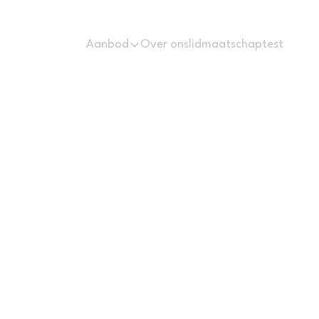
Aanbod
Over ons
lidmaatschaptest